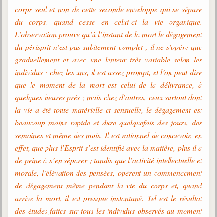
corps seul et non de cette seconde enveloppe qui se sépare
Galerie
du corps, quand cesse en celui-ci la vie organique.
Photos et vidéoscope
L’observation prouve qu’à l’instant de la mort le dégagement
du périsprit n’est pas subitement complet ; il ne s’opère que
Galerie photos
graduellement et avec une lenteur très variable selon les
individus ; chez les uns, il est assez prompt, et l’on peut dire
Vidéoscope
que le moment de la mort est celui de la délivrance, à
Filmothèque
quelques heures près ; mais chez d’autres, ceux surtout dont
la vie a été toute matérielle et sensuelle, le dégagement est
Les Illustrés
beaucoup moins rapide et dure quelquefois des jours, des
Vidéos courtes de Divaldo
semaines et même des mois. Il est rationnel de concevoir, en
effet, que plus l’Esprit s’est identifié avec la matière, plus il a
Liens spirites
de peine à s’en séparer ; tandis que l’activité intellectuelle et
morale, l’élévation des pensées, opèrent un commencement
Centres spirites
de dégagement même pendant la vie du corps et, quand
arrive la mort, il est presque instantané. Tel est le résultat
France
des études faites sur tous les individus observés au moment