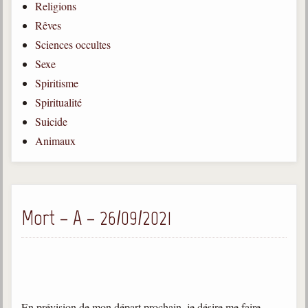
Religions
Gabriel Delanne
Rêves
1857-1926
Sciences occultes
Chico Xavier
Sexe
1910-2002
Spiritisme
Divaldo Franco
Spiritualité
1927-2025
Suicide
Bibliothèque
Animaux
Ouvrages
Bibliothèque spirite
Mort – A – 26/09/2021
Documents
Bulletins "Le Spiritisme"
Journal trimestriel
Newsletters
En prévision de mon départ prochain, je désire me faire