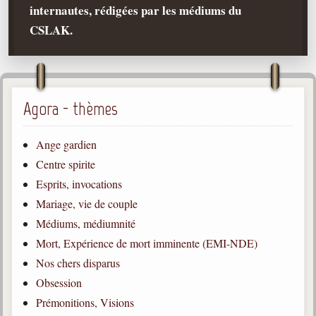
internautes, rédigées par les médiums du
Qu'est-ce que c'est ?
CSLAK.
Les bases du spiritisme
Historique
Philosophie
La doctrine d'Allan Kardec
Agora - thèmes
But des manifestations spirites
Ange gardien
Esprits
Centre spirite
Esprits, invocations
Médiums
Mariage, vie de couple
Les hommes
Médiums, médiumnité
Les fondateurs
Mort, Expérience de mort imminente (EMI-NDE)
Allan Kardec
Nos chers disparus
1804-1869
Obsession
Léon Denis
Prémonitions, Visions
1846-1927