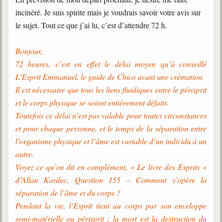
trimestrielles
incinéré. Je suis spirite mais je voudrais savoir votre avis sur
Sujets du mois
le sujet. Tout ce que j’ai lu, c’est d’attendre 72 h.
Citations
Bonjour,
72 heures, c’est en effet le délai moyen qu’à conseillé
Maximes
L’Esprit Emmanuel, le guide de Chico avant une crémation.
Enregistrements
Il est nécessaire que tous les liens fluidiques entre le périsprit
séance d'aide spirituelle
et le corps physique se soient entièrement défaits.
Diaporamas
Toutefois ce délai n’est pas valable pour toutes circonstances
Powerpoints
et pour chaque personne, et le temps de la séparation entre
Enseignement
l’organisme physique et l’âme est variable d’un individu à un
Cours dispensés au Centre
autre.
Voyez ce qu’en dit en complément, « Le livre des Esprits »
L'Agora
d’Allan Kardec, Question 155 – Comment s’opère la
Posez-nous des questions
séparation de l’âme et du corps ?
Consultez les réponses
Pendant la vie, l’Esprit tient au corps par son enveloppe
semi-matérielle ou périsprit ; la mort est la destruction du
Posez votre question