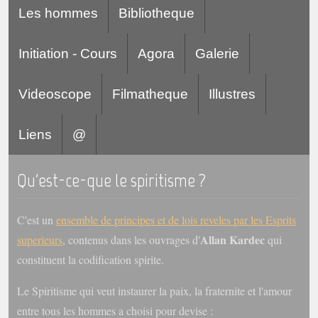
Les hommes
Bibliotheque
Initiation - Cours
Agora
Galerie
Videoscope
Filmatheque
Illustres
Liens
@
Qu'est-ce-que le spiritisme ?
C'est un
ensemble de principes et de lois reveles par les Esprits
Allan Kardec
superieurs
, contenus dans les ouvrages d'
qui
constituent la codification spirite.
Le Spiritisme qui veut instaurer la paix, la fraternite et l'amour
entre tous les hommes a choisi pour devise :