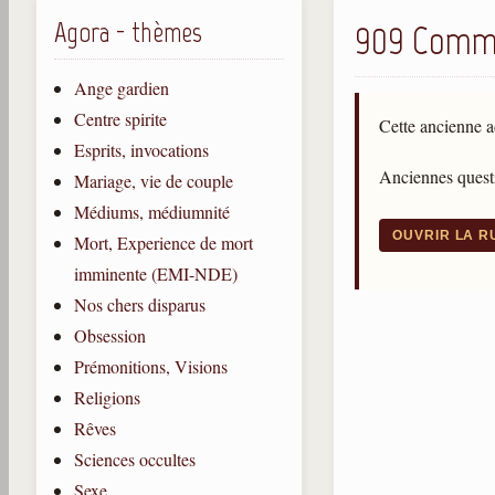
Agora - thèmes
909 Commu
Ange gardien
Centre spirite
Cette ancienne a
Esprits, invocations
Anciennes questi
Mariage, vie de couple
Médiums, médiumnité
OUVRIR LA 
Mort, Experience de mort
imminente (EMI-NDE)
Nos chers disparus
Obsession
Prémonitions, Visions
Religions
Rêves
Sciences occultes
Sexe