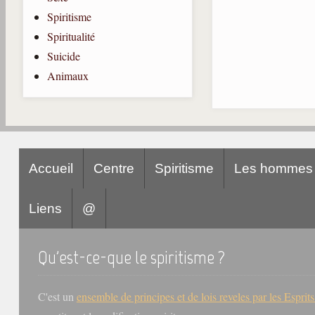
Spiritisme
Spiritualité
Suicide
Animaux
Accueil
Centre
Spiritisme
Les hommes
Liens
@
Qu'est-ce-que le spiritisme ?
C'est un
ensemble de principes et de lois reveles par les Esprit