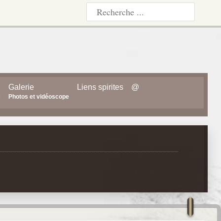
Galerie
Liens spirites
@
s
Photos et vidéoscope