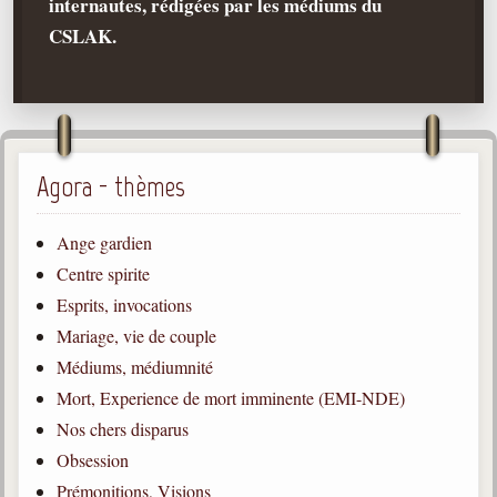
internautes, rédigées par les médiums du
CSLAK.
Qu'est-ce que c'est ?
Les bases du spiritisme
Historique
Philosophie
La doctrine d'Allan Kardec
Agora - thèmes
But des manifestations spirites
Ange gardien
Esprits
Centre spirite
Médiums
Esprits, invocations
Les hommes
Mariage, vie de couple
Les fondateurs
Médiums, médiumnité
Mort, Experience de mort imminente (EMI-NDE)
Allan Kardec
1804-1869
Nos chers disparus
Obsession
Léon Denis
1846-1927
Prémonitions, Visions