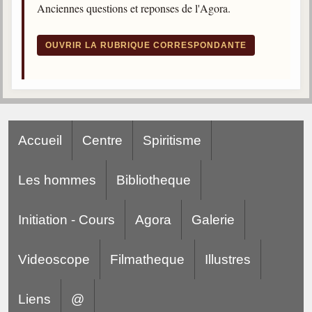
Anciennes questions et reponses de l'Agora.
trimestrielles
Sujets du mois
OUVRIR LA RUBRIQUE CORRESPONDANTE
Citations
Maximes
Enregistrements
séance d'aide spirituelle
Accueil
Centre
Spiritisme
Diaporamas
Powerpoints
Les hommes
Bibliotheque
Enseignement
Cours dispensés au Centre
Initiation - Cours
Agora
Galerie
L'Agora
Posez-nous des questions
Videoscope
Filmatheque
Illustres
Consultez les réponses
Liens
@
Posez votre question