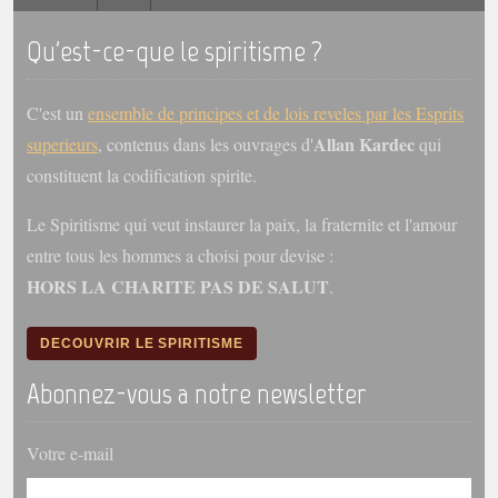
Qu'est-ce-que le spiritisme ?
Galerie
Photos et vidéoscope
C'est un
ensemble de principes et de lois reveles par les Esprits
Galerie photos
Allan Kardec
superieurs
, contenus dans les ouvrages d'
qui
Vidéoscope
constituent la codification spirite.
Filmothèque
Le Spiritisme qui veut instaurer la paix, la fraternite et l'amour
entre tous les hommes a choisi pour devise :
Les Illustrés
HORS LA CHARITE PAS DE SALUT
.
Vidéos courtes de Divaldo
DECOUVRIR LE SPIRITISME
Liens spirites
Abonnez-vous a notre newsletter
Centres spirites
Votre e-mail
France