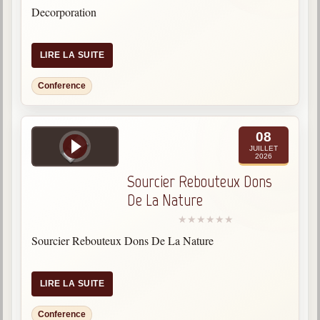
Decorporation
Galerie
Photos et vidéoscope
LIRE LA SUITE
Galerie photos
Conference
Vidéoscope
08
Filmothèque
JUILLET
2026
Les Illustrés
Sourcier Rebouteux Dons
De La Nature
Vidéos courtes de Divaldo
Liens spirites
Sourcier Rebouteux Dons De La Nature
Centres spirites
LIRE LA SUITE
France
Conference