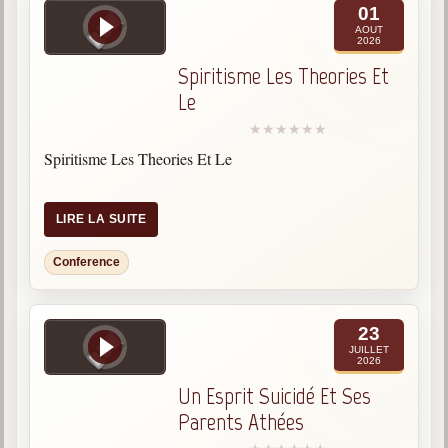
01
Qu'est-ce que c'est ?
AOUT
2026
Les bases du spiritisme
Spiritisme Les Theories Et
Historique
Le
Philosophie
La doctrine d'Allan Kardec
Spiritisme Les Theories Et Le
But des manifestations spirites
Esprits
LIRE LA SUITE
Médiums
Conference
Les hommes
Les fondateurs
23
JUILLET
Allan Kardec
2026
1804-1869
Un Esprit Suicidé Et Ses
Parents Athées
Léon Denis
1846-1927