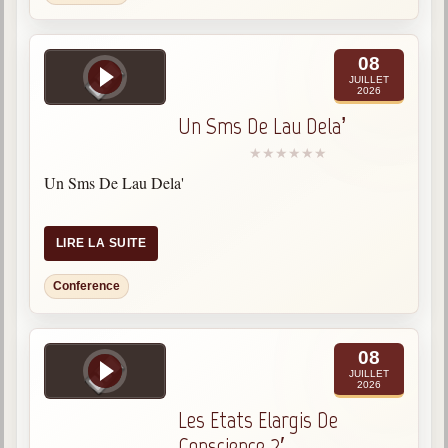
Belgique, Lux. et Canada
Fédérations spirites
08
JUILLET
Médias spirites
2026
Un Sms De Lau Dela’
@
Un Sms De Lau Dela'
LIRE LA SUITE
Conference
08
JUILLET
2026
Les Etats Elargis De
Conscience 2′