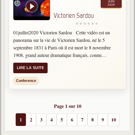
JUIN
2026
Victorien Sardou
01juillet2020 Victorien Sardou Cette vidéo est un
panorama sur la vie de Victorien Sardou, né le 5
septembre 1831 à Paris où il est mort le 8 novembre
1908, grand auteur dramatique français, connu
également pour ses sculptures sur bois "eaux-fortes…
LIRE LA SUITE
Conference
Page 1 sur 10
1
2
3
4
5
6
7
8
9
10