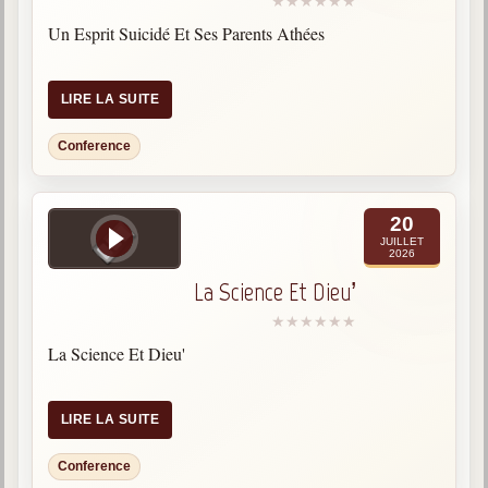
Gabriel Delanne
Un Esprit Suicidé Et Ses Parents Athées
1857-1926
Chico Xavier
LIRE LA SUITE
1910-2002
Conference
Divaldo Franco
1927-2025
Bibliothèque
20
JUILLET
2026
Ouvrages
La Science Et Dieu’
Bibliothèque spirite
La Science Et Dieu'
Documents
Bulletins "Le Spiritisme"
LIRE LA SUITE
Journal trimestriel
Conference
Newsletters