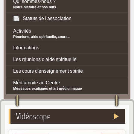
Qui sommes-nous ?
Notre histoire et nos buts
Statuts de l'association
Activités
Réunions, aide spirituelle, cours...
Informations
Les réunions d'aide spirituelle
Les cours d'enseignement spirite
Médiumnité au Centre
Messages expliqués et art médiumnique
Contact / Accès
Plan d'accès
Vidéoscope
Spiritisme
La doctrine Spirite