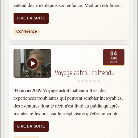
entend des voix depuis son enfance. Médium rétribuée,
elle travaille à partir de photos pour…
LIRE LA SUITE
Conference
04
JUIN
2026
Voyage astral inattendu
04janvier2009 Voyage astral inattendu Il est des
expériences troublantes qui peuvent sembler incroyables,
des aventures dont le récit n'est livré au public qu'après
maintes réflexions, car le scepticisme qu'elles rencontrent
est à la mesure de leur caractère insolite. Dans sa
LIRE LA SUITE
jeunesse, Jeanne…