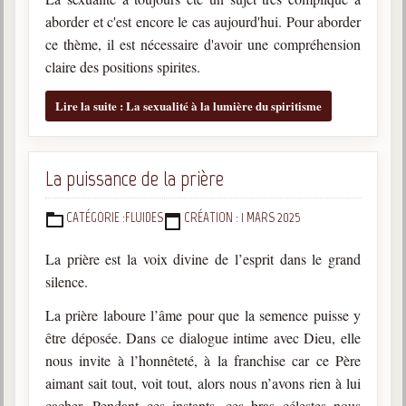
aborder et c'est encore le cas aujourd'hui. Pour aborder
Galerie
ce thème, il est nécessaire d'avoir une compréhension
Photos et vidéoscope
claire des positions spirites.
Galerie photos
Lire la suite : La sexualité à la lumière du spiritisme
Vidéoscope
Filmothèque
La puissance de la prière
Les Illustrés
CATÉGORIE :
FLUIDES
CRÉATION : 1 MARS 2025
DÉTAILS
Vidéos courtes de Divaldo
La prière est la voix divine de l’esprit dans le grand
silence.
Liens spirites
La prière laboure l’âme pour que la semence puisse y
être déposée. Dans ce dialogue intime avec Dieu, elle
Centres spirites
nous invite à l’honnêteté, à la franchise car ce Père
France
aimant sait tout, voit tout, alors nous n’avons rien à lui
cacher. Pendant ces instants, ces bras célestes nous