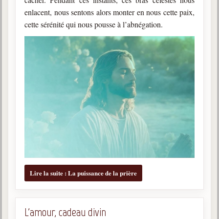
Belgique, Lux. et Canada
enlacent, nous sentons alors monter en nous cette paix,
Fédérations spirites
cette sérénité qui nous pousse à l’abnégation.
Médias spirites
@
Lire la suite : La puissance de la prière
L'amour, cadeau divin