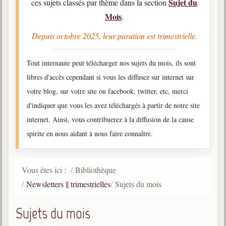
Sujet du
ces sujets classés par thème dans la section
Mois
Qu'est-ce que c'est ?
.
Les bases du spiritisme
Depuis octobre 2025, leur parution est trimestrielle.
Historique
Tout internaute peut télécharger nos sujets du mois, ils sont
Philosophie
La doctrine d'Allan Kardec
libres d'accès cependant si vous les diffusez sur internet sur
votre blog, sur votre site ou facebook, twitter, etc, merci
But des manifestations spirites
d'indiquer que vous les avez téléchargés à partir de notre site
Esprits
internet. Ainsi, vous contribuerez à la diffusion de la cause
Médiums
spirite en nous aidant à nous faire connaître.
Les hommes
Les fondateurs
Vous êtes ici :
Bibliothèque
Allan Kardec
Newsletters || trimestrielles
Sujets du mois
1804-1869
Sujets du mois
Léon Denis
1846-1927