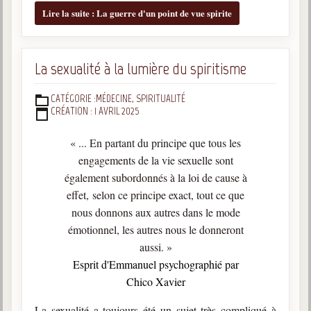
trimestrielles
Lire la suite : La guerre d'un point de vue spirite
Sujets du mois
Citations
La sexualité à la lumière du spiritisme
Maximes
CATÉGORIE :
MÉDECINE, SPIRITUALITÉ
DÉTAILS
CRÉATION : 1 AVRIL 2025
Enregistrements
séance d'aide spirituelle
« ... En partant du principe que tous les
Diaporamas
engagements de la vie sexuelle sont
Powerpoints
également subordonnés à la loi de cause à
effet,
selon ce principe exact, tout ce que
Enseignement
Cours dispensés au Centre
nous donnons aux autres dans le mode
émotionnel, les autres nous le donneront
L'Agora
aussi. »
Posez-nous des questions
Esprit d'Emmanuel psychographié par
Chico Xavier
Consultez les réponses
La sexualité a toujours été un sujet très compliqué à
Posez votre question