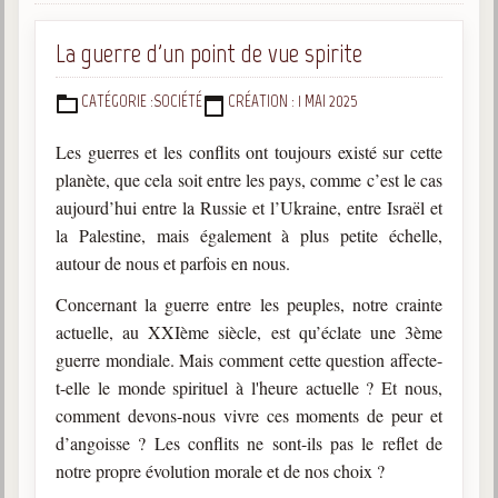
Gabriel Delanne
La guerre d'un point de vue spirite
1857-1926
Chico Xavier
CATÉGORIE :
SOCIÉTÉ
CRÉATION : 1 MAI 2025
DÉTAILS
1910-2002
Les guerres et les conflits ont toujours existé sur cette
Divaldo Franco
1927-2025
planète, que cela soit entre les pays, comme c’est le cas
aujourd’hui entre la Russie et l’Ukraine, entre Israël et
Bibliothèque
la Palestine, mais également à plus petite échelle,
autour de nous et parfois en nous.
Ouvrages
Concernant la guerre entre les peuples, notre crainte
actuelle, au XXIème siècle, est qu’éclate une 3ème
Bibliothèque spirite
guerre mondiale. Mais comment cette question affecte-
Documents
t-elle le monde spirituel à l'heure actuelle ? Et nous,
comment devons-nous vivre ces moments de peur et
Bulletins "Le Spiritisme"
d’angoisse ? Les conflits ne sont-ils pas le reflet de
Journal trimestriel
notre propre évolution morale et de nos choix ?
Newsletters