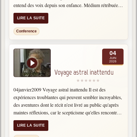
entend des voix depuis son enfance. Médium rétribuée,
elle travaille à partir de photos pour…
LIRE LA SUITE
Conference
04
JUIN
2026
Voyage astral inattendu
04janvier2009 Voyage astral inattendu Il est des
expériences troublantes qui peuvent sembler incroyables,
des aventures dont le récit n'est livré au public qu'après
maintes réflexions, car le scepticisme qu'elles rencontrent
est à la mesure de leur caractère insolite. Dans sa
LIRE LA SUITE
jeunesse, Jeanne…