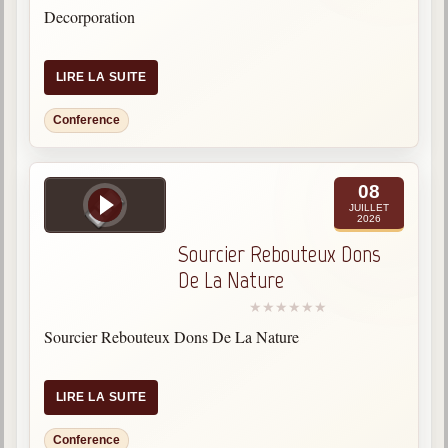
Decorporation
Galerie
Photos et vidéoscope
LIRE LA SUITE
Galerie photos
Conference
Vidéoscope
08
Filmothèque
JUILLET
2026
Les Illustrés
Sourcier Rebouteux Dons
De La Nature
Vidéos courtes de Divaldo
Liens spirites
Sourcier Rebouteux Dons De La Nature
Centres spirites
LIRE LA SUITE
France
Conference