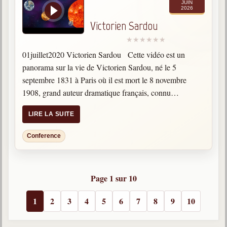
JUIN
2026
Victorien Sardou
01juillet2020 Victorien Sardou Cette vidéo est un
panorama sur la vie de Victorien Sardou, né le 5
septembre 1831 à Paris où il est mort le 8 novembre
1908, grand auteur dramatique français, connu
également pour ses sculptures sur bois "eaux-fortes…
LIRE LA SUITE
Conference
Page 1 sur 10
1
2
3
4
5
6
7
8
9
10