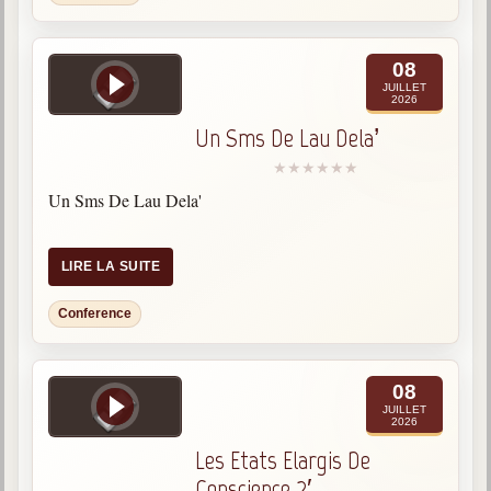
Belgique, Lux. et Canada
Fédérations spirites
08
JUILLET
Médias spirites
2026
Un Sms De Lau Dela’
@
Un Sms De Lau Dela'
LIRE LA SUITE
Conference
08
JUILLET
2026
Les Etats Elargis De
Conscience 2′