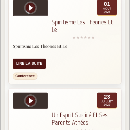
01
Qu'est-ce que c'est ?
AOUT
2026
Les bases du spiritisme
Spiritisme Les Theories Et
Historique
Le
Philosophie
La doctrine d'Allan Kardec
Spiritisme Les Theories Et Le
But des manifestations spirites
Esprits
LIRE LA SUITE
Médiums
Conference
Les hommes
Les fondateurs
23
JUILLET
Allan Kardec
2026
1804-1869
Un Esprit Suicidé Et Ses
Parents Athées
Léon Denis
1846-1927