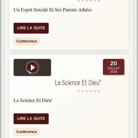
Gabriel Delanne
Un Esprit Suicidé Et Ses Parents Athées
1857-1926
Chico Xavier
LIRE LA SUITE
1910-2002
Conference
Divaldo Franco
1927-2025
Bibliothèque
20
JUILLET
2026
Ouvrages
La Science Et Dieu’
Bibliothèque spirite
La Science Et Dieu'
Documents
Bulletins "Le Spiritisme"
LIRE LA SUITE
Journal trimestriel
Conference
Newsletters