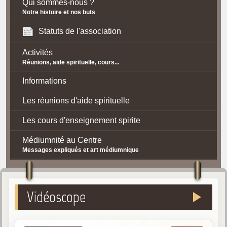
Qui sommes-nous ?
Notre histoire et nos buts
Statuts de l'association
Activités
Réunions, aide spirituelle, cours...
Informations
Les réunions d'aide spirituelle
Les cours d'enseignement spirite
Médiumnité au Centre
Messages expliqués et art médiumnique
Contact / Accès
Plan d'accès
Vidéoscope
Spiritisme
La doctrine Spirite