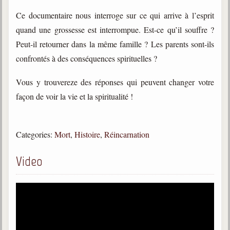
trimestrielles
Ce documentaire nous interroge sur ce qui arrive à l’esprit
Sujets du mois
quand une grossesse est interrompue. Est-ce qu’il souffre ?
Peut-il retourner dans la même famille ? Les parents sont-ils
Citations
confrontés à des conséquences spirituelles ?
Maximes
Vous y trouvereze des réponses qui peuvent changer votre
Enregistrements
façon de voir la vie et la spiritualité !
séance d'aide spirituelle
Diaporamas
Powerpoints
Categories:
Mort
,
Histoire
,
Réincarnation
Enseignement
Cours dispensés au Centre
Video
L'Agora
Posez-nous des questions
Consultez les réponses
Posez votre question