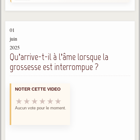
Gabriel Delanne
1857-1926
Chico Xavier
01
1910-2002
juin
Divaldo Franco
2025
1927-2025
Qu’arrive-t-il à l’âme lorsque la
Bibliothèque
grossesse est interrompue ?
Ouvrages
NOTER CETTE VIDEO
Bibliothèque spirite
★
★
★
★
★
★
Documents
Aucun vote pour le moment.
Bulletins "Le Spiritisme"
Journal trimestriel
Newsletters