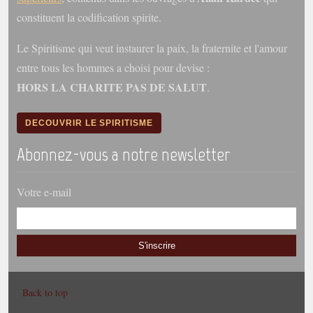
constituent la codification spirite.
Le Spiritisme qui veut instaurer la paix, la fraternite et l'amour
entre tous les hommes a choisi pour devise :
HORS LA CHARITE PAS DE SALUT
.
DECOUVRIR LE SPIRITISME
Abonnez-vous a notre newsletter
Votre e-mail
S'inscrire
Back to top