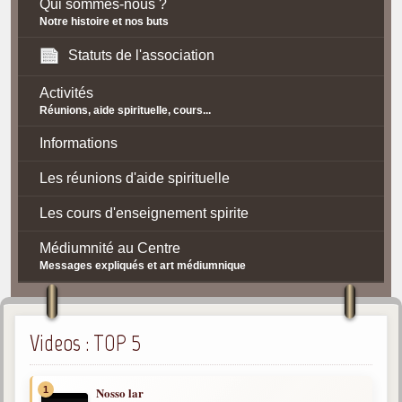
Qui sommes-nous ?
Notre histoire et nos buts
Statuts de l'association
Activités
Réunions, aide spirituelle, cours...
Informations
Les réunions d'aide spirituelle
Les cours d'enseignement spirite
Médiumnité au Centre
Messages expliqués et art médiumnique
Contact / Accès
Plan d'accès
Videos : TOP 5
Spiritisme
1
Nosso lar
La doctrine Spirite