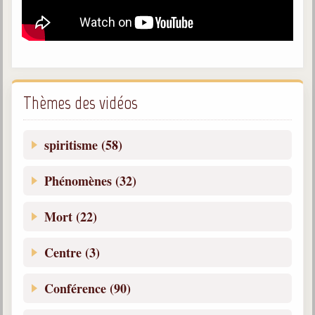
Galerie
Photos et vidéoscope
Galerie photos
Thèmes des vidéos
Vidéoscope
Filmothèque
spiritisme (58)
Les Illustrés
Phénomènes (32)
Vidéos courtes de Divaldo
Mort (22)
Liens spirites
Centre (3)
Centres spirites
Conférence (90)
France