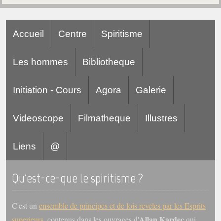
Accueil
Centre
Spiritisme
Les hommes
Bibliotheque
Initiation - Cours
Agora
Galerie
Videoscope
Filmatheque
Illustres
Liens
@
Qu'est-ce-que le spiritisme ?
C'est un
ensemble de principes et de lois reveles par les Esprits
Allan Kardec
superieurs
, contenus dans les ouvrages d'
qui