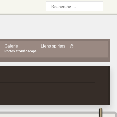
Galerie
Liens spirites
@
s
Photos et vidéoscope