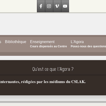
s
Bibliothèque
Enseignement
L'Agora
Cours dispensés au Centre
Posez-nous des question
Qu'est ce que l'Agora ?
s internautes, rédigées par les médiums du CSLAK.