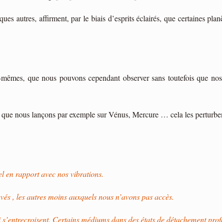
 autres, affirment, par le biais d’esprits éclairés, que certaines planè
lles-mêmes, que nous pouvons cependant observer sans toutefois que no
ux que nous lançons par exemple sur Vénus, Mercure … cela les perturbe
el en rapport avec nos vibrations.
levés , les autres moins auxquels nous n’avons pas accès.
qui s’entrecroisent. Certains médiums dans des états de détachement prof