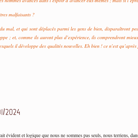
 les hommes avancés dans l’espoir d’avancer eux-mêmes ; mais si l’épreuv
tres malfaisants ?
du mal, et qui sont déplacés parmi les gens de bien, disparaîtront 
oppe ; et, comme ils auront plus d’expérience, ils comprendront mieux 
esquels il développe des qualités nouvelles. Eh bien ! ce n’est qu’après
01/2024
rait évident et logique que nous ne sommes pas seuls, nous terriens, da