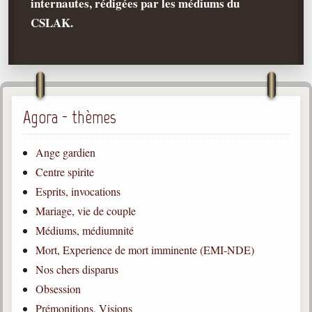
internautes, rédigées par les médiums du
CSLAK.
Qu'est-ce que c'est ?
Les bases du spiritisme
Historique
Philosophie
La doctrine d'Allan Kardec
Agora - thèmes
But des manifestations spirites
Ange gardien
Esprits
Centre spirite
Médiums
Esprits, invocations
Les hommes
Mariage, vie de couple
Les fondateurs
Médiums, médiumnité
Mort, Experience de mort imminente (EMI-NDE)
Allan Kardec
1804-1869
Nos chers disparus
Obsession
Léon Denis
1846-1927
Prémonitions, Visions