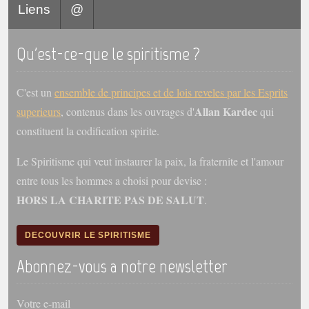
Liens
@
Galerie
Photos et vidéoscope
Qu'est-ce-que le spiritisme ?
Galerie photos
C'est un
ensemble de principes et de lois reveles par les Esprits
Vidéoscope
Allan Kardec
superieurs
, contenus dans les ouvrages d'
qui
constituent la codification spirite.
Filmothèque
Le Spiritisme qui veut instaurer la paix, la fraternite et l'amour
Les Illustrés
entre tous les hommes a choisi pour devise :
Vidéos courtes de Divaldo
HORS LA CHARITE PAS DE SALUT
.
Liens spirites
DECOUVRIR LE SPIRITISME
Centres spirites
Abonnez-vous a notre newsletter
France
Votre e-mail