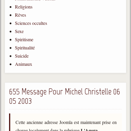
Religions
Gabriel Delanne
1857-1926
Rêves
Sciences occultes
Chico Xavier
1910-2002
Sexe
Spiritisme
Divaldo Franco
1927-2025
Spiritualité
Suicide
Bibliothèque
Animaux
Ouvrages
Bibliothèque spirite
655 Message Pour Michel Christelle 06
05 2003
Documents
Bulletins "Le Spiritisme"
Journal trimestriel
Cette ancienne adresse Joomla est maintenant prise en
Newsletters
L'Agora
charge localement dans la rubrique
.