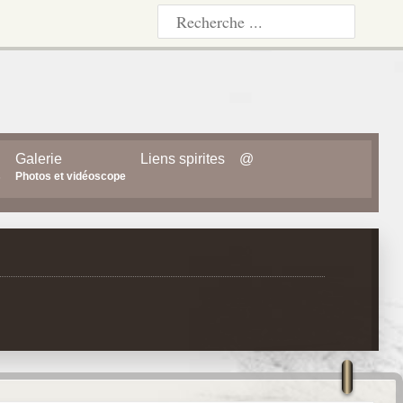
Galerie
Liens spirites
@
s
Photos et vidéoscope