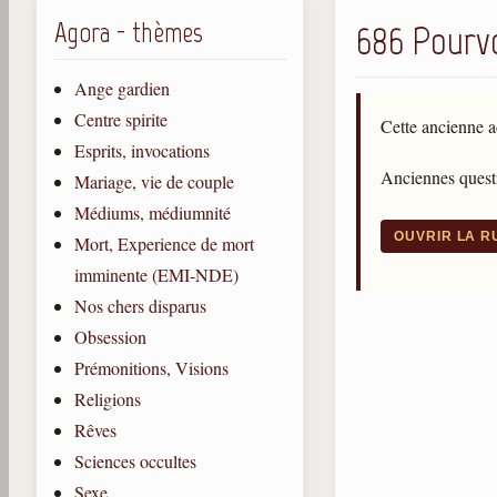
Agora - thèmes
686 Pourvo
Ange gardien
Centre spirite
Cette ancienne a
Esprits, invocations
Anciennes questi
Mariage, vie de couple
Médiums, médiumnité
OUVRIR LA 
Mort, Experience de mort
imminente (EMI-NDE)
Nos chers disparus
Obsession
Prémonitions, Visions
Religions
Rêves
Sciences occultes
Sexe