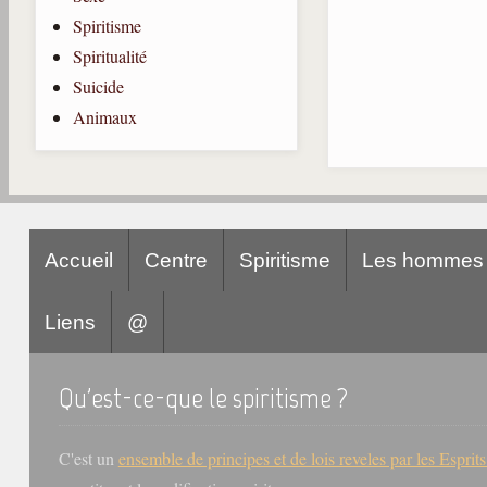
Spiritisme
Spiritualité
Suicide
Animaux
Accueil
Centre
Spiritisme
Les hommes
Liens
@
Qu'est-ce-que le spiritisme ?
C'est un
ensemble de principes et de lois reveles par les Esprit