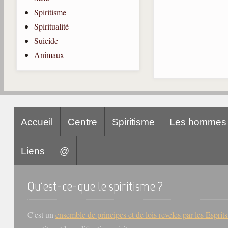
Spiritisme
Spiritualité
Suicide
Animaux
Accueil
Centre
Spiritisme
Les hommes
Liens
@
Qu'est-ce-que le spiritisme ?
C'est un
ensemble de principes et de lois reveles par les Esprit