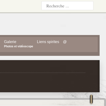
Galerie
Liens spirites
@
s
Photos et vidéoscope