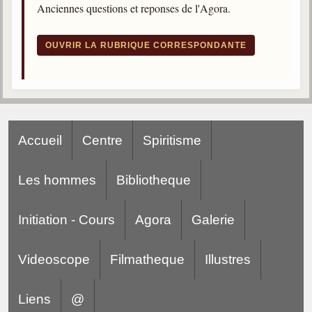
Anciennes questions et reponses de l'Agora.
trimestrielles
Sujets du mois
OUVRIR LA RUBRIQUE CORRESPONDANTE
Citations
Maximes
Enregistrements
séance d'aide spirituelle
Accueil
Centre
Spiritisme
Diaporamas
Powerpoints
Les hommes
Bibliotheque
Enseignement
Cours dispensés au Centre
Initiation - Cours
Agora
Galerie
L'Agora
Posez-nous des questions
Videoscope
Filmatheque
Illustres
Consultez les réponses
Liens
@
Posez votre question