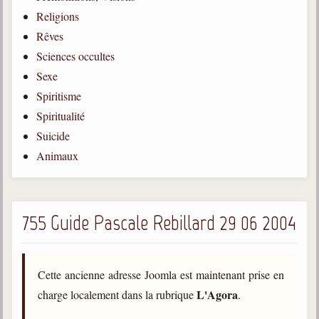
Religions
Gabriel Delanne
1857-1926
Rêves
Sciences occultes
Chico Xavier
1910-2002
Sexe
Spiritisme
Divaldo Franco
1927-2025
Spiritualité
Suicide
Bibliothèque
Animaux
Ouvrages
Bibliothèque spirite
755 Guide Pascale Rebillard 29 06 2004
Documents
Bulletins "Le Spiritisme"
Cette ancienne adresse Joomla est maintenant prise en
Journal trimestriel
L'Agora
charge localement dans la rubrique
.
Newsletters