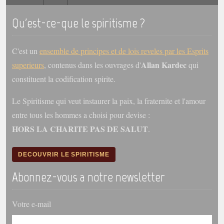
Qu'est-ce-que le spiritisme ?
Galerie
Photos et vidéoscope
C'est un
ensemble de principes et de lois reveles par les Esprits
Galerie photos
Allan Kardec
superieurs
, contenus dans les ouvrages d'
qui
Vidéoscope
constituent la codification spirite.
Filmothèque
Le Spiritisme qui veut instaurer la paix, la fraternite et l'amour
entre tous les hommes a choisi pour devise :
Les Illustrés
HORS LA CHARITE PAS DE SALUT
.
Vidéos courtes de Divaldo
DECOUVRIR LE SPIRITISME
Liens spirites
Abonnez-vous a notre newsletter
Centres spirites
Votre e-mail
France