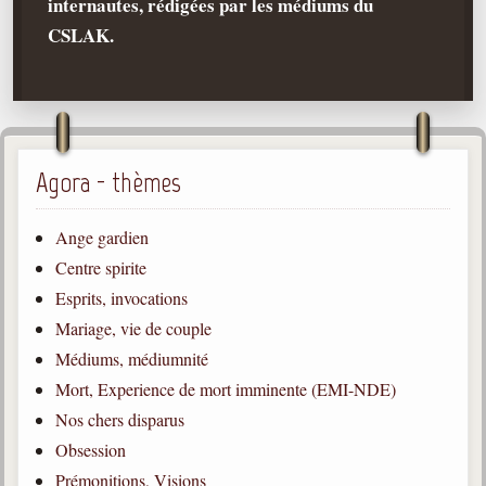
internautes, rédigées par les médiums du
CSLAK.
Qu'est-ce que c'est ?
Les bases du spiritisme
Historique
Philosophie
La doctrine d'Allan Kardec
Agora - thèmes
But des manifestations spirites
Ange gardien
Esprits
Centre spirite
Médiums
Esprits, invocations
Les hommes
Mariage, vie de couple
Les fondateurs
Médiums, médiumnité
Mort, Experience de mort imminente (EMI-NDE)
Allan Kardec
1804-1869
Nos chers disparus
Obsession
Léon Denis
1846-1927
Prémonitions, Visions