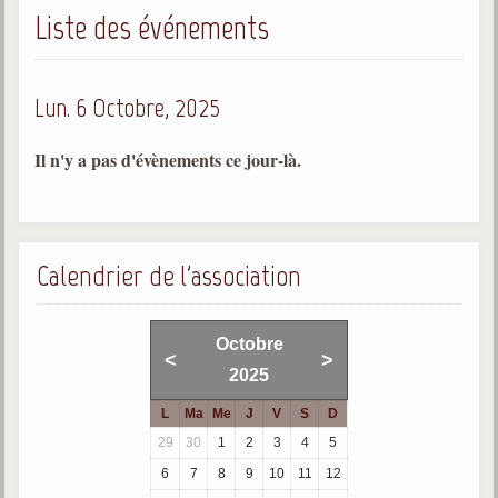
Liste des événements
Gabriel Delanne
1857-1926
Chico Xavier
Lun. 6 Octobre, 2025
1910-2002
Divaldo Franco
Il n'y a pas d'évènements ce jour-là.
1927-2025
Bibliothèque
Calendrier de l'association
Ouvrages
Bibliothèque spirite
Octobre
<
>
2025
Documents
L
Ma
Me
J
V
S
D
Bulletins "Le Spiritisme"
29
30
1
2
3
4
5
Journal trimestriel
6
7
8
9
10
11
12
Newsletters