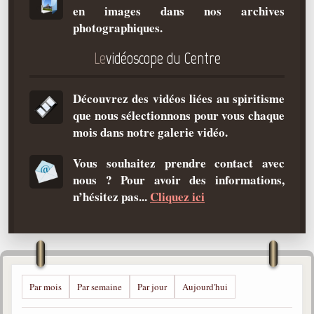
en images dans nos archives
Qu'est-ce que c'est ?
photographiques.
Les bases du spiritisme
Le
vidéoscope du Centre
Historique
Philosophie
Découvrez des vidéos liées au spiritisme
La doctrine d'Allan Kardec
que nous sélectionnons pour vous chaque
But des manifestations spirites
mois dans notre galerie vidéo.
Esprits
Vous souhaitez prendre contact avec
nous ? Pour avoir des informations,
Médiums
n’hésitez pas...
Cliquez ici
Les hommes
Les fondateurs
Allan Kardec
1804-1869
Par mois
Par semaine
Par jour
Aujourd'hui
Léon Denis
1846-1927