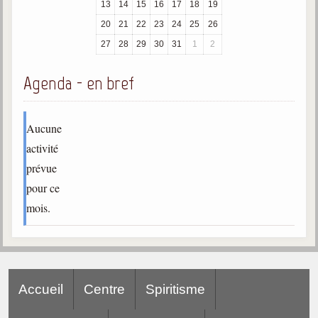
13
14
15
16
17
18
19
trimestrielles
20
21
22
23
24
25
26
Sujets du mois
27
28
29
30
31
1
2
Citations
Agenda - en bref
Maximes
Enregistrements
Aucune
séance d'aide spirituelle
activité
Diaporamas
prévue
Powerpoints
pour ce
Enseignement
mois.
Cours dispensés au Centre
L'Agora
Posez-nous des questions
Accueil
Centre
Spiritisme
Consultez les réponses
Posez votre question