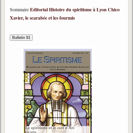
trimestrielles
Editorial
Histoire du spiritisme à Lyon
Chico
Sommaire
Sujets du mois
Xavier, le scarabée et les fourmis
Citations
Bulletin 91
Maximes
Enregistrements
séance d'aide spirituelle
Diaporamas
Powerpoints
Enseignement
Cours dispensés au Centre
L'Agora
Posez-nous des questions
Consultez les réponses
Posez votre question