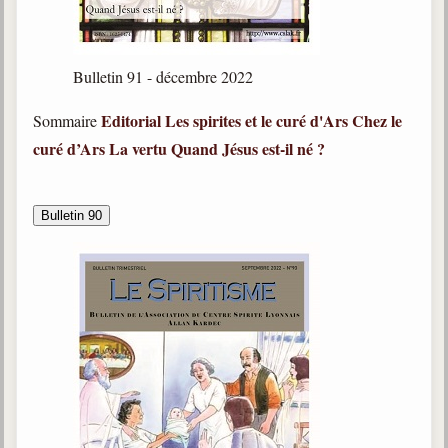
Galerie
Photos et vidéoscope
Bulletin 91 - décembre 2022
Galerie photos
Editorial
Les spirites et le curé d'Ars
Chez le
Sommaire
curé d’Ars
La vertu
Quand Jésus est-il né ?
Vidéoscope
Filmothèque
Bulletin 90
Les Illustrés
Vidéos courtes de Divaldo
Liens spirites
Centres spirites
France