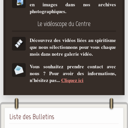
en images dans nos archives
Qu'est-ce que c'est ?
photographiques.
Les bases du spiritisme
Le vidéoscope du Centre
Historique
Philosophie
Découvrez des vidéos liées au spiritisme
La doctrine d'Allan Kardec
que nous sélectionnons pour vous chaque
But des manifestations spirites
mois dans notre galerie vidéo.
Esprits
Vous souhaitez prendre contact avec
nous ? Pour avoir des informations,
Médiums
n'hésitez pas...
Cliquez ici
Les hommes
Les fondateurs
Allan Kardec
1804-1869
Liste des Bulletins
Léon Denis
1846-1927