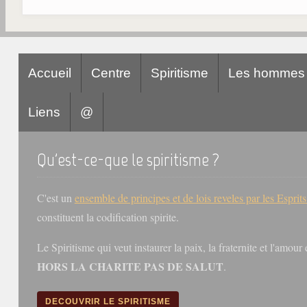
Accueil
Centre
Spiritisme
Les hommes
Liens
@
Qu'est-ce-que le spiritisme ?
C'est un
ensemble de principes et de lois reveles par les Esprit
constituent la codification spirite.
Le Spiritisme qui veut instaurer la paix, la fraternite et l'amou
HORS LA CHARITE PAS DE SALUT
.
DECOUVRIR LE SPIRITISME