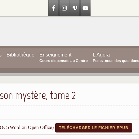
s
Bibliothèque
Enseignement
L'Agora
Cours dispensés au Centre
Posez-nous des question
 son mystère, tome 2
DOC (Word ou Open Office)
TÉLÉCHARGER LE FICHIER EPUB