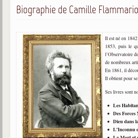
Biographie de Camille Flammari
Il est né en 184
1853, puis le qu
l’Observatoire de
de nombreux artic
En 1861, il décou
Il obtient pour 
Ses livres sont 
Les Habitan
Des Forces 
Dieu dans l
L’Inconnu e
La Mort et 