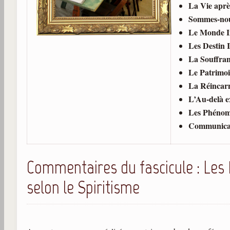
La Vie après
Sommes-nou
Le Monde In
Les Destin In
La Souffra
Le Patrimoi
La Réincar
L’Au-delà ex
Les Phénomè
Communicat
Commentaires du fascicule : Les
selon le Spiritisme