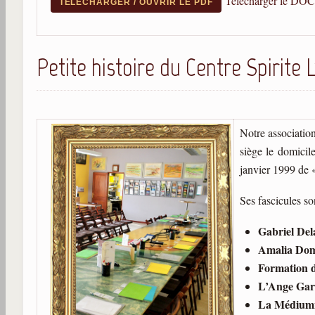
Télécharger le DOC
TÉLÉCHARGER / OUVRIR LE PDF
Petite histoire du Centre Spirite
Notre association
siège le domicile
janvier 1999 de 
Ses fascicules so
Gabriel Del
Amalia Dom
Formation 
L’Ange Gar
La Médiumn