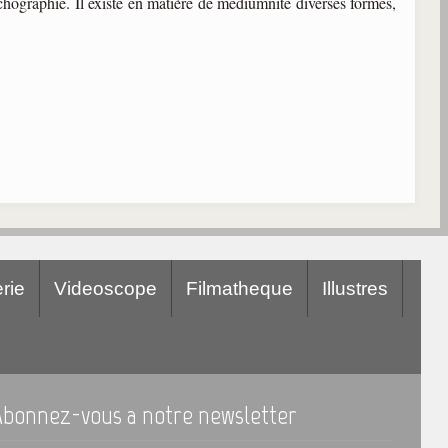
hographie. Il existe en matière de médiumnité diverses formes,
rie
Videoscope
Filmatheque
Illustres
Abonnez-vous a notre newsletter